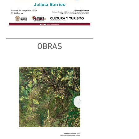
orientan la producción de Julieta Barrios (Toluca, 1985), 
así como los referentes que configuran el repertorio 
visual aquí presente.

Con una formación centrada principalmente en la 
estampa y el grabado, Julieta Barrios incorpora en su 
proceso artístico una sólida vocación experimental 
que le permite desplegar un amplio abanico de 
técnicas gráficas —como el monotipo, el 
OBRAS
huecograbado, el grabado en relieve, la colagrafía, el 
chiné collé y la litografía—, al tiempo que expande sus 
recursos hacia otros territorios disicplinarios, como la 
escultura cerámica, la instalación, el dibujo y la pintura.

El repertorio visual que presenta la artista —radicada 
desde hace casi una década en Cancún, Quintana Roo
— tiene su origen en una práctica contemplativa, 
vivencial y experimental vinculada a los entornos 
naturales que habita o recorre, particularmente en los 
paisajes tropicales de la península de Yucatán. Más allá 
de una representación meramente naturalista, su 
proceso parte del escrutinio y registro del paisaje y de 
las especies vegetales que lo integran. En este sentido, 
este repertorio trae a nuestra mirada una diversidad de 
fragmentos botánicos —hojas, flores y cortezas— 
seleccionados a partir del hallazgo fortuito o 
intencional, cuyas morfologías orgánicas se 
materializan en la obra o bien se evocan a través de su 