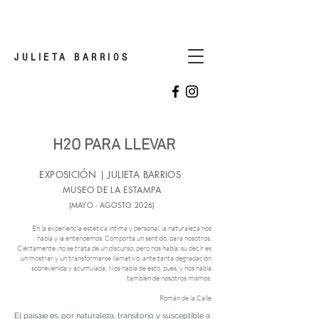
JULIETA BARRIOS
H2O PARA LLEVAR
EXPOSICIÓN | JULIETA BARRIOS
MUSEO DE LA ESTAMPA
(MAYO - AGOSTO 2026)
En la experiencia estética íntima y personal, la naturaleza nos
habla y la entendemos. Comporta un sentido, para nosotros.
Ciertamente, no se trata de un discurso, pero nos habla: su decir es
un mostrar y un transformarse llamativo, ante tanta degradación
sobrevenida y acumulada. Nos habla de esto, pues, y nos habla
también de nosotros mismos.
Román de la Calle
El paisaje es, por naturaleza, transitorio y susceptible a 