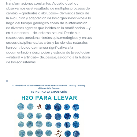
transformaciones constantes. Aquello que hoy 
observamos es el resultado de múltiples procesos de 
cambio —graduales o abruptos— derivados tanto de 
la evolución y adaptación de los organismos vivos a lo 
largo del tiempo geológico como de la intervención 
de diversos agentes que inciden en la modificación —y 
en el deterioro— del entorno natural. Desde sus 
respectivos posicionamientos epistemológicos y en sus 
cruces disciplinarios, las artes y las ciencias naturales 
han contribuido de manera significativa a la 
documentación, descripción y estudio de la evolución 
—natural y artificial— del paisaje, así como a la historia 
de los ecosistemas.

En continuidad con las tradiciones de representación 
naturalista y simbólica del paisaje —herederas de 
corrientes como la Ilustración, el Naturalismo, el 
Positivismo y el Romanticismo—, así como con sus 
aportaciones a la ilustración científica, la vigencia de 
este género en la práctica artística contemporánea ha 
asumido un renovado compromiso ético y estético 
frente a las crisis medioambientales y sus 
repercusiones, tanto locales como globales. No resulta 
casual, entonces, encontrar en este ámbito múltiples 
derivas estéticas orientadas a reflexionar sobre la crisis 
ecológica y civilizatoria del Antropoceno y sus efectos 
en el entorno natural. En estas líneas de exploración 
pueden identificarse algunos de los principios que 